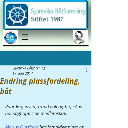
Innlegg
Sjursvika Båtforening
17. juni 2014
Endring plassfordeling,
båt
Roar Jørgensen, Trond Føll og Terje Aas, 
har sagt opp sine medlemskap...  
Marius Overland
 har fått tildelt plass nr 