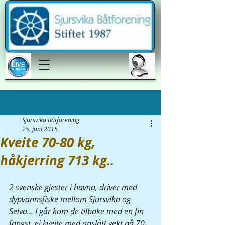
Innlegg
Sjursvika Båtforening
25. juni 2015
Kveite 70-80 kg,
håkjerring 713 kg..
2 svenske gjester i havna, driver med 
dypvannsfiske mellom Sjursvika og 
Selva... I går kom de tilbake med en fin 
fangst, ei kveite med anslått vekt på 70-