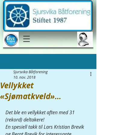
Innlegg
Sjursvika Båtforening
10. nov. 2018
Vellykket
«Sjømatkveld»...
Det ble en vellykket aften med 31 
(rekord) deltakere! 
En spesiell takk til Lars Kristian Brevik 
og Bernt Brevik for interessante 