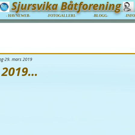
Sjursvika Båtforening
- HAVNEWEB-
-FOTOGALLERI-
-BLOGG-
-INF
ng
29. mars 2019
 2019...