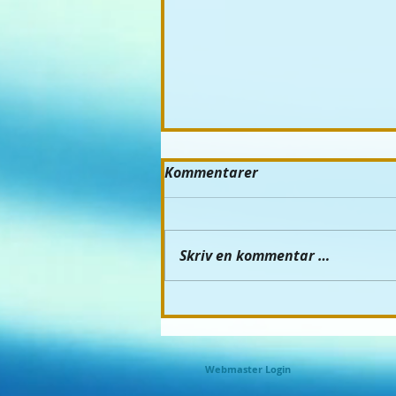
Kommentarer
Skriv en kommentar …
Vaffelsøndager med
"Hilde-karbis"...
Webmaster Login