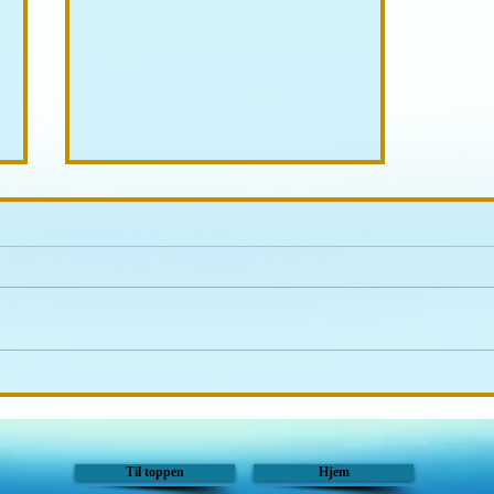
Innkalling til høstdugnad,
lørdag 8 august, kl. 10:00 -
15:00
Til toppen
Hjem