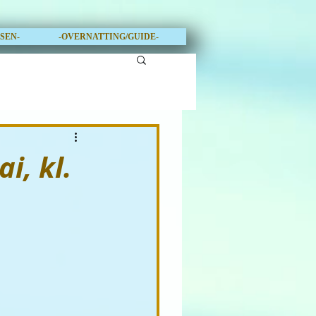
OSEN-
-OVERNATTING/GUIDE-
i, kl.