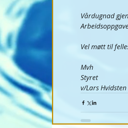
Vårdugnad gjenn
Arbeidsoppgaver
Vel møtt til fell
Mvh
Styret 
v/Lars Hvidsten