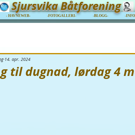
Sjursvika Båtforening
- HAVNEWEB-
-FOTOGALLERI-
-BLOGG-
-INF
ng
14. apr. 2024
g til dugnad, lørdag 4 ma