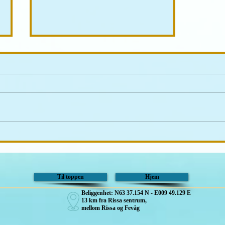
Innkalling til høstdugnad,
lørdag 8 august, kl. 10:00 -
15:00
Til toppen
Hjem
Beliggenhet: N63 37.154 N - E009 49.129 E
13 km fra Rissa sentrum,
mellom Rissa og Fevåg