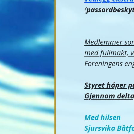
passordbeskyt
(
Medlemmer som i
med fullmakt, 
Foreningens eng
Styret håper p
Gjennom delta
Med hilsen
Sjursvika Båtf