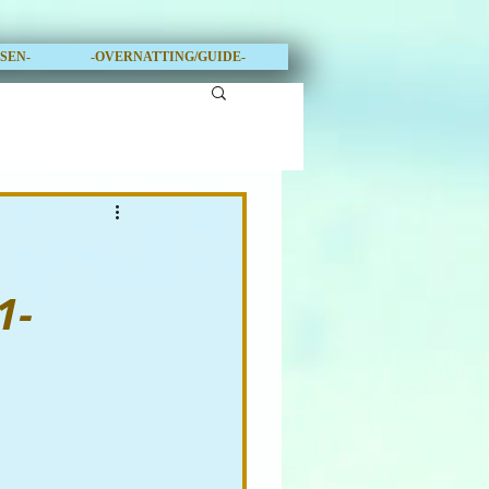
OSEN-
-OVERNATTING/GUIDE-
1-