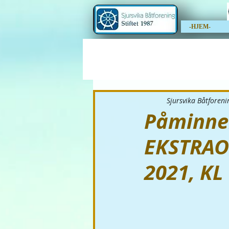
-HJEM-
Sjursvika Båtforeni
Påminne
EKSTRAO
2021, KL