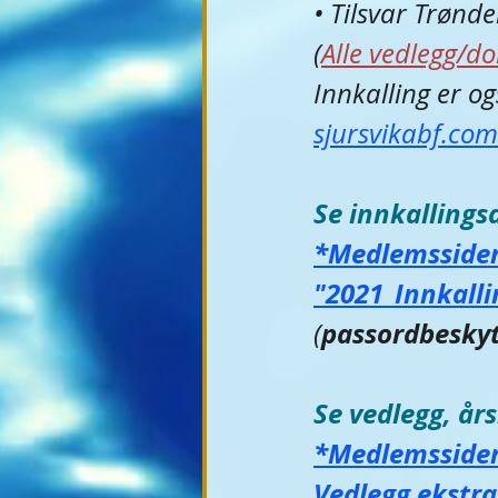
• Tilsvar Trønde
(
Alle vedlegg/d
Innkalling er o
sjursvikabf.com
Se innkalling
*Medlemssider 
"2021_Innkalli
passordbeskyt
(
Se vedlegg, år
*Medlemssider 
Vedlegg ekstr