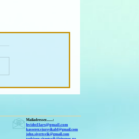
Mailadresser.......:
hvidst1lars@gmail.com
kasserer.sjursvikabf@gmail.com
john.sivertsvik@gmail.com
torbjorn.sivertsvik@ringnes.no