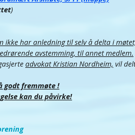
tet
)
kke har anledning til selv å delta i møtet
vedrørende avstemming, til annet medlem.
asjerte 
advokat Kristian Nordheim,
 vil de
å godt fremmøte !
gelse kan du påvirke!
orening