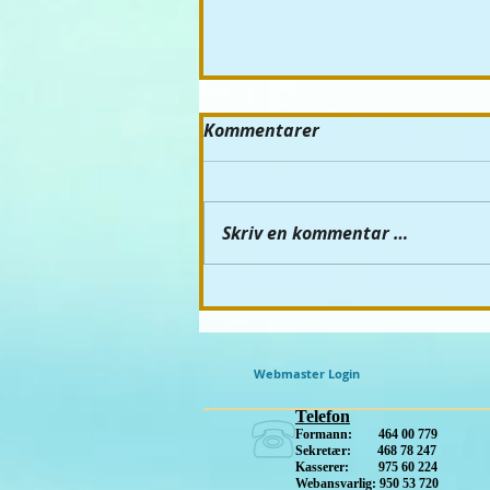
Kommentarer
Skriv en kommentar …
Vaffelsøndager med
"Hilde-karbis"...
Webmaster Login
Telefon
Formann: 464 00 779
Sekretær: 468 78 247
Kasserer: 975 60 224
Webansvarlig: 950 53 720