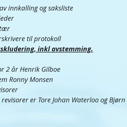
v innkalling og saksliste
leder
etær
skrivere til protokoll
skludering, inkl avstemming.
for 2 år Henrik Gilboe
dlem Ronny Monsen
visorer 
de revisorer er Tore Johan Waterloo og Bjør