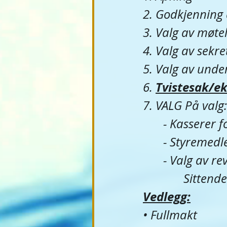
2. Godkjenning a
3. Valg av møte
4. Valg av sekr
5. Valg av under
Tvistesak/ek
6. 
7. VALG På valg:
	- Kasserer 
	- Styreme
	- Valg av re
		Sitten
Vedlegg:
• Fullmakt