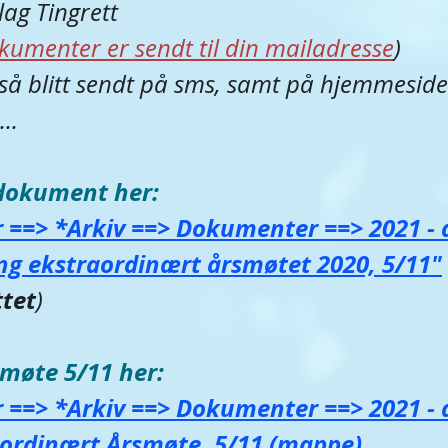
lag Tingrett
okumenter er sendt til din mailadresse
)
gså blitt sendt på sms, samt på hjemmeside
...
sdokument her
:
==> *Arkiv ==> Dokumenter ==> 2021 - a
ng ekstraordinært årsmøtet 2020, 5/11"
tet
)
smøte 5/11 her
:
==> *Arkiv ==> Dokumenter ==> 2021 - a
aordinært Årsmøte, 5/11 (mappe)