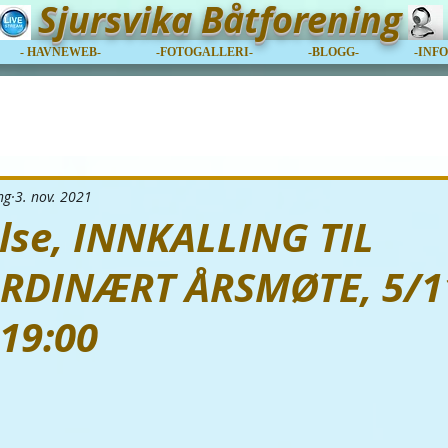
Sjursvika Båtforening
- HAVNEWEB-
-FOTOGALLERI-
-BLOGG-
-INF
ng
3. nov. 2021
lse, INNKALLING TIL
RDINÆRT ÅRSMØTE, 5/1
 19:00