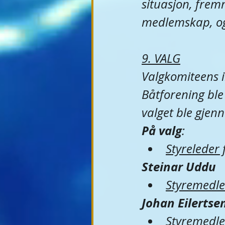
situasjon, fremm
medlemskap, og 
9. VALG
Valgkomiteens inn
Båtforening ble
valget ble gjenn
På valg
:​​            
Styreleder 
Steinar Uddu​     
Styremedle
Johan Eilertsen  
Styremedle