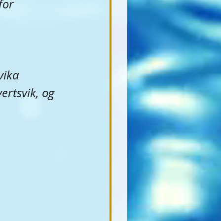
for 
vika 
ertsvik, og 