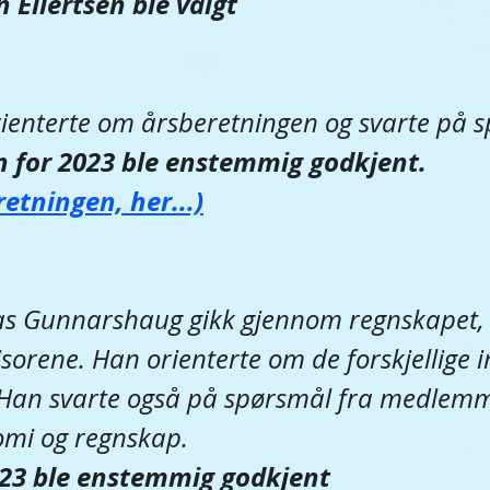
 Eilertsen ble valgt
orienterte om årsberetningen og svarte på 
 for 2023 ble enstemmig godkjent.
retningen, her...)
s Gunnarshaug gikk gjennom regnskapet, 
sorene. Han orienterte om de forskjellige i
. Han svarte også på spørsmål fra medlem
nomi og regnskap.
23 ble enstemmig godkjent