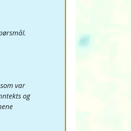
spørsmål.
som var 
nntekts og 
mene 