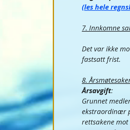
(les hele regns
7. Innkomne sa
Det var ikke mo
fastsatt frist.
​ 
8. Årsmøtesaker 
Årsavgift
​:
Grunnet medlem
ekstraordinær p
rettsakene mot 