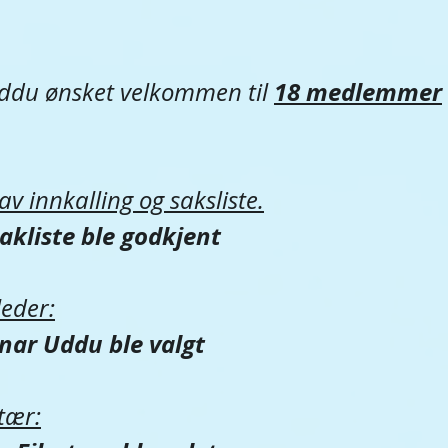
18 medlemmer
Uddu ønsket velkommen til 
v innkalling og saksliste.
akliste ble godkjent
leder:
inar Uddu ble valgt
tær: