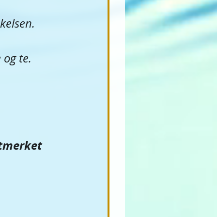
kelsen.
og te. 
tmerket 