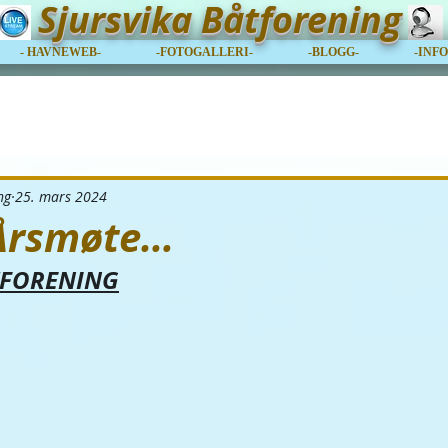
Sjursvika Båtforening
- HAVNEWEB-
-FOTOGALLERI-
-BLOGG-
-INF
ng
25. mars 2024
 Årsmøte…
TFORENING