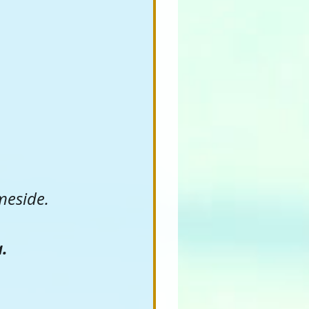
meside.
.