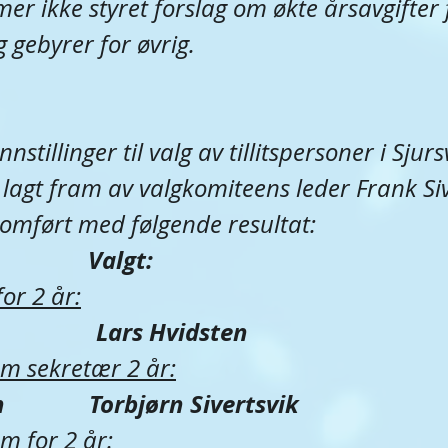
er ikke styret forslag om økte årsavgifter 
gebyrer for øvrig.
stillinger til valg av tillitspersoner i Sjurs
 lagt fram av valgkomiteens leder Frank Siv
omført med følgende resultat:​​​
Valgt:
                
for 2 år:
     ​         Lars Hvidsten
m sekretær 2 år:
​            Torbjørn Sivertsvik
m for 2 år: