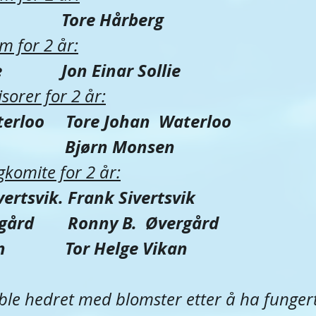
              Tore Hårberg
 for 2 år:
             Jon Einar Sollie
sorer for 2 år​:
erloo     Tore Johan  Waterloo 
             Bjørn Monsen
gkomite for 2 år:
ertsvik. Frank Sivertsvik 
ård        Ronny B.  Øvergård
             Tor Helge Vikan
 ble hedret med blomster etter å ha funger