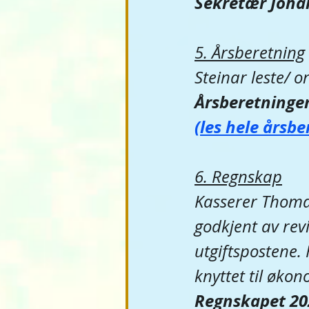
Sekretær Johan
5. Årsberetning
Steinar leste/ 
Årsberetningen
(les hele årsbe
6. Regnskap
Kasserer Thoma
godkjent av revi
utgiftspostene
knyttet til øko
Regnskapet 20