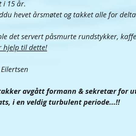
 i 15 år.
ddu hevet årsmøtet og takket alle for delta
ble det servert påsmurte rundstykker, kaffe 
 hjelp til dette!
Eilertsen 
kker avgått formann & sekretær for u
ts, i en veldig turbulent periode...!!