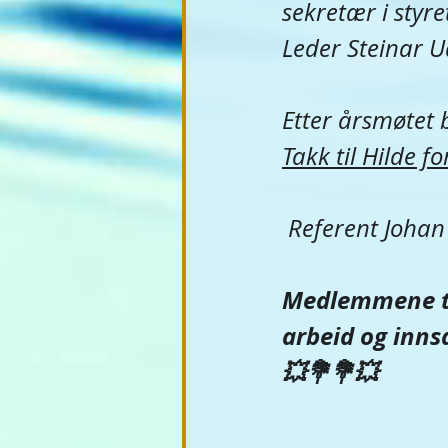
sekretær i styret
Leder Steinar U
Etter årsmøtet 
Takk til Hilde for
 Referent Johan 
Medlemmene ta
arbeid og innsa
💥💐💐💥