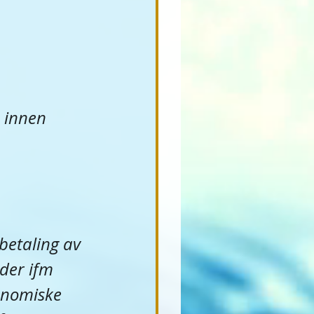
 innen 
etaling av 
der ifm 
onomiske 