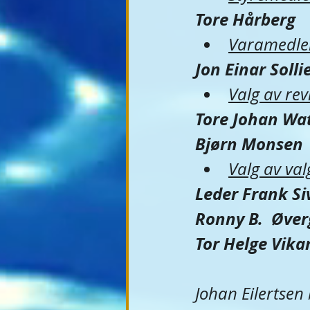
Tore Hårberg​    
Varamedlem
Jon Einar Sollie​ 
Valg av revi
Tore Johan Wat
Bjørn Monsen    
Valg av val
Leder Frank Siv
Ronny B.  Øverg
Tor Helge Vikan 
Johan Eilertsen