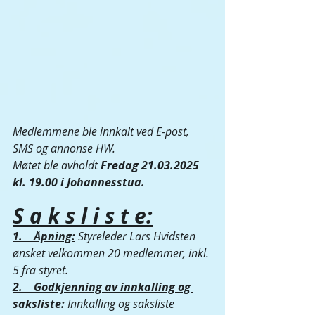
Medlemmene ble innkalt ved E-post, 
SMS og annonse HW.
Møtet ble avholdt 
Fredag 21.03.2025 
kl. 19.00 i Johannesstua.
S a k s l i s t e:
1.    Åpning:
Styreleder Lars Hvidsten 
ønsket velkommen 20 medlemmer, inkl. 
5 fra styret.
2.    Godkjenning av innkalling og 
saksliste:
Innkalling og saksliste          