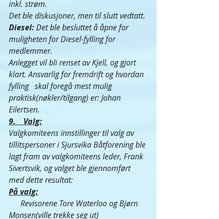
inkl. strøm.
Det ble diskusjoner, men til slutt vedtatt.
Diesel: 
Det ble besluttet å åpne for 
muligheten for Diesel-fylling for 
medlemmer.
Anlegget vil bli renset av Kjell, og gjort 
klart. Ansvarlig for fremdrift og hvordan 
fylling   skal foregå mest mulig 
praktisk(nøkler/tilgang) er: Johan 
Eilertsen.
9.    Valg:
Valgkomiteens innstillinger til valg av 
tillitspersoner i Sjursvika Båtforening ble 
lagt fram av valgkomiteens leder, Frank 
Sivertsvik, og valget ble gjennomført 
med dette resultat:
På valg:
      Revisorene Tore Waterloo og Bjørn 
Monsen(ville trekke seg ut)