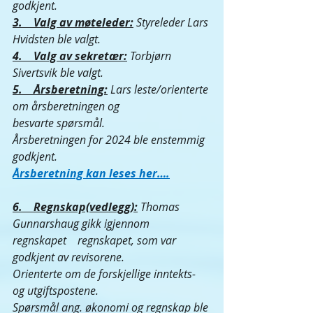
godkjent.
3.    Valg av møteleder:
Styreleder Lars 
Hvidsten ble valgt.
4.    Valg av sekretær:
Torbjørn 
Sivertsvik ble valgt.
5.    Årsberetning:
Lars leste/orienterte 
om årsberetningen og
besvarte spørsmål. 
Årsberetningen for 2024 ble enstemmig 
godkjent.
Årsberetning kan leses her….
6.    Regnskap(vedlegg):
Thomas 
Gunnarshaug gikk igjennom      
regnskapet    regnskapet, som var 
godkjent av revisorene. 
Orienterte om de forskjellige inntekts- 
og utgiftspostene. 
Spørsmål ang. økonomi og regnskap ble 