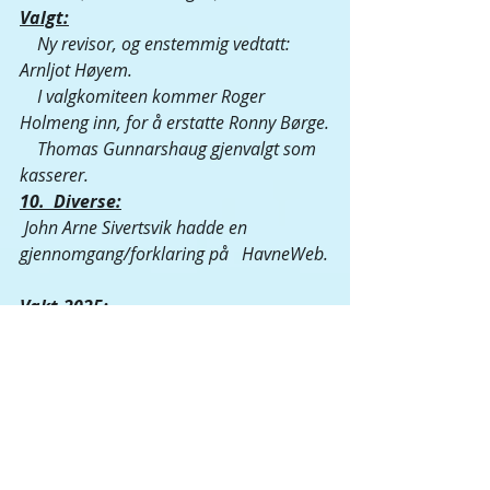
Valgt:
    Ny revisor, og enstemmig vedtatt: 
Arnljot Høyem.
    I valgkomiteen kommer Roger 
Holmeng inn, for å erstatte Ronny Børge.
    Thomas Gunnarshaug gjenvalgt som 
kasserer.
10.  Diverse:
 John Arne Sivertsvik hadde en 
gjennomgang/forklaring på   HavneWeb.
Vakt-2025:
VAKTLISTE-2025 kan leses her...
Etter årsmøtet ble det servert påsmurte 
rundstykker og kaffe.
Takk til Hilde som hjalp oss med dette! 
😊