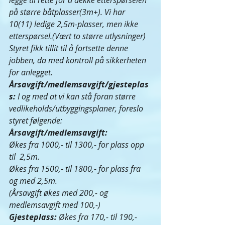
legge til rette for å dekke etterspørselen 
på større båtplasser(3m+). Vi har 
10(11) ledige 2,5m-plasser, men ikke 
etterspørsel.(Vært to større utlysninger) 
Styret fikk tillit til å fortsette denne 
jobben, da med kontroll på sikkerheten 
for anlegget.
Årsavgift/medlemsavgift/gjesteplas
s: 
I og med at vi kan stå foran større 
vedlikeholds/utbyggingsplaner, foreslo 
styret følgende:
Årsavgift/medlemsavgift: 
Økes fra 1000,- til 1300,- for plass opp 
til  2,5m.
Økes fra 1500,- til 1800,- for plass fra 
og med 2,5m.
(Årsavgift økes med 200,- og 
medlemsavgift med 100,-)
Gjesteplass: 
Økes fra 170,- til 190,- 