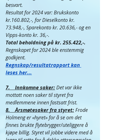
besvart. 
Resultat for 2024 var: Brukskonto 
kr.160.802,-, for Dieselkonto kr. 
73.948,-, Sparekonto kr. 20.636,- og en 
Vipps-konto kr. 36,-.                  
Total beholdning på kr. 255.422,-. 
Regnskapet for 2024 ble enstemmig 
godkjent.
Regnskap/resultatrapport kan 
leses her...
7.    Innkomne saker:
Det var ikke 
mottatt noen saker til styret fra 
medlemmene innen fastsatt frist.
8.    Årsmøtesaker fra styret:
Frode 
Holmeng er «hyret» for å se om det 
finnes brukte flytebrygger/uteliggere å 
kjøpe billig. Styret vil jobbe videre med å 