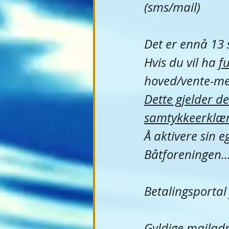
(sms/mail)
Det er ennå 13
Hvis du vil ha 
fu
hoved/vente-med
Dette gjelder d
samtykkeerklæri
Å aktivere sin 
Båtforeningen..
Betalingsportal 
Gyldige mailadre