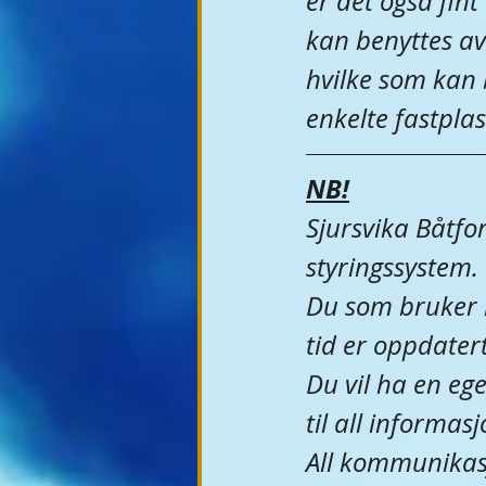
er det også fint
kan benyttes av
hvilke som kan 
enkelte fastpl
NB!
Sjursvika Båtfo
styringssystem. 
Du som bruker k
tid er oppdatert
Du vil ha en eg
til all informas
All kommunikasj