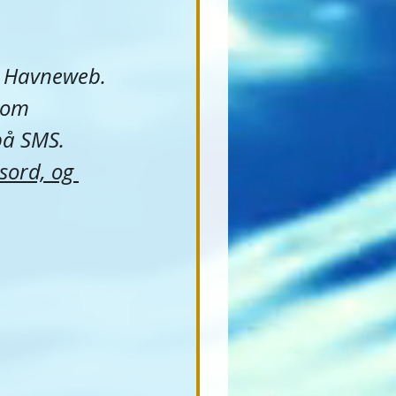
å Havneweb. 
 som 
på SMS. 
sord, og 
 