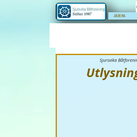
-HJEM-
Sjursvika Båtforeni
Utlysning