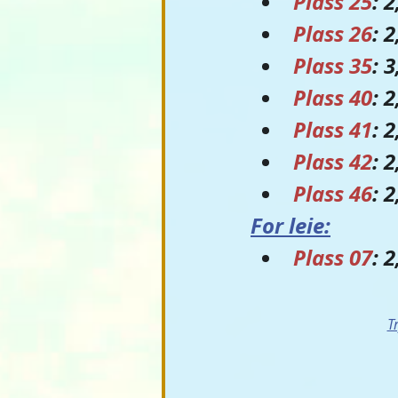
Plass 25
: 
Plass 26
: 
Plass 35
: 
Plass 40
: 
Plass 41
: 
Plass 42
: 
Plass 46
: 
For leie:
Plass 07
: 
T