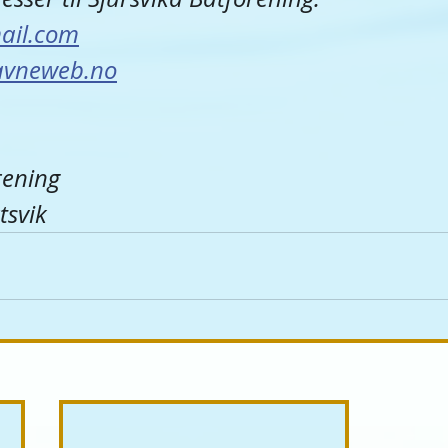
ail.com
avneweb.no
rening
tsvik