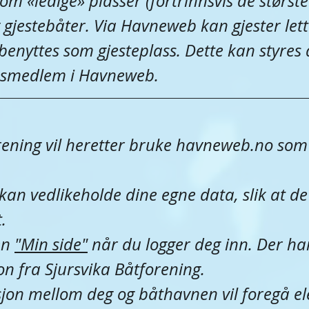
 om «ledige» plasser (fortrinnsvis de største
 gjestebåter. Via Havneweb kan gjester lett
benyttes som gjesteplass. Dette kan styres 
assmedlem i Havneweb.
rening vil heretter bruke havneweb.no som 
an vedlikeholde dine egne data, slik at de 
.
en 
"Min side"
 når du logger deg inn. Der har
jon fra Sjursvika Båtforening.
on mellom deg og båthavnen vil foregå el