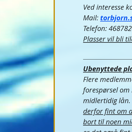
Ved interesse ko
torbjorn.
Mail: 
Telefon: 46878
Plasser vil bli t
Ubenyttede pl
Flere medlemmer
forespørsel om 
midlertidig lån.
derfor fint om d
bort til noen mi