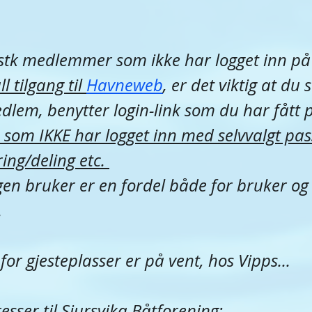
 stk medlemmer som ikke har logget inn p
ll tilgang til 
Havneweb
, er det viktig at du
lem, benytter login-link som du har fått 
e som IKKE har logget inn med selvvalgt pas
ng/deling etc. 
egen bruker er en fordel både for bruker og
.
for gjesteplasser er på vent, hos Vipps...
sser til Sjursvika Båtforening: