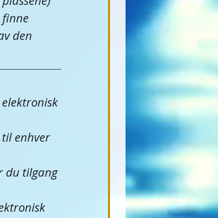
 plassene) 
 finne 
av den 
elektronisk 
til enhver 
 du tilgang 
ektronisk 