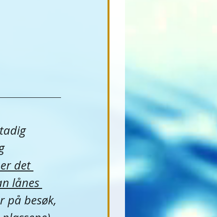
tadig 
g 
er det 
an lånes 
r på besøk, 