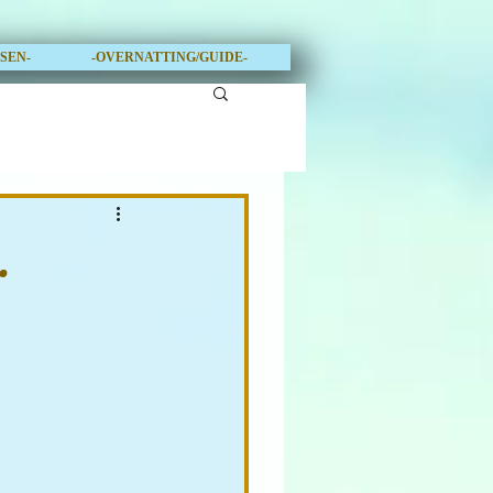
OSEN-
-OVERNATTING/GUIDE-
.