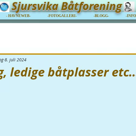
Sjursvika Båtforening
- HAVNEWEB-
-FOTOGALLERI-
-BLOGG-
-INF
ng
8. juli 2024
, ledige båtplasser etc..