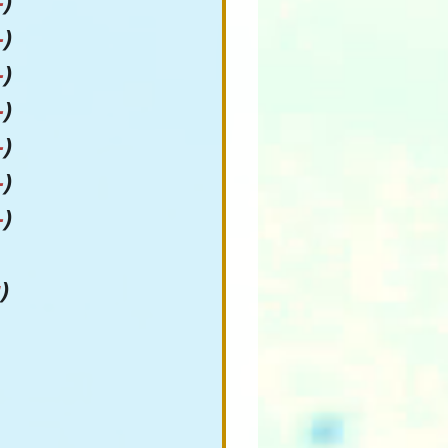
-
)
-
)
-
)
-
)
-
)
-
)
-
)
a
)