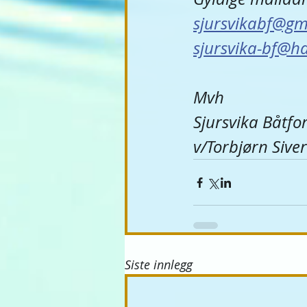
sjursvikabf@gm
sjursvika-bf@h
Mvh
Sjursvika Båtfo
v/Torbjørn Siver
Siste innlegg