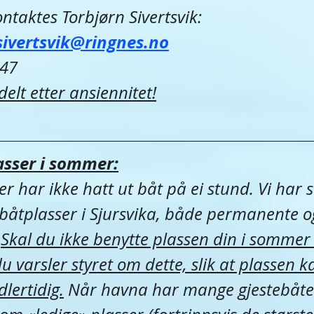
ntaktes Torbjørn Sivertsvik:
sivertsvik@ringnes.no
247
ildelt etter ansiennitet!
asser i sommer:
 har ikke hatt ut båt på ei stund. Vi har s
båtplasser i Sjursvika, både permanente o
 
Skal du ikke benytte plassen din i sommer 
u varsler styret om dette, slik at plassen k
dlertidig.
 Når havna har mange gjestebåte