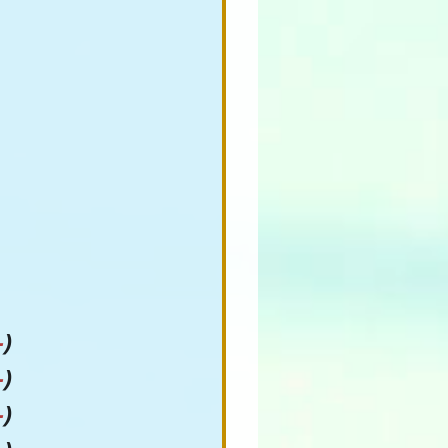
-
) 
-
)
-
)