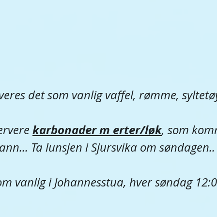
veres det som vanlig vaffel, rømme, syltetø
karbonader m erter/løk
ervere 
, som komme
vann... Ta lunsjen i Sjursvika om søndagen..
om vanlig i Johannesstua, hver søndag 12:0