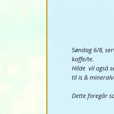
Søndag 6/8, ser
kaffe/te. 
Hilde  vil også s
til is & mineral
Dette foregår s