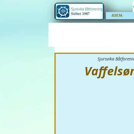
-HJEM-
Sjursvika Båtforeni
Vaffelsø