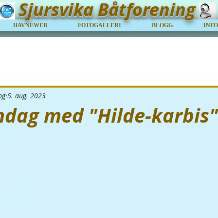
Sjursvika Båtforening
- HAVNEWEB-
-FOTOGALLERI-
-BLOGG-
-INF
ng
5. aug. 2023
ndag med "Hilde-karbis".