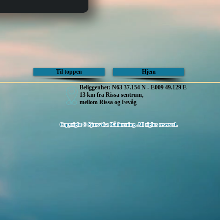
Til toppen
Hjem
Beliggenhet: N63 37.154 N - E009 49.129 E
13 km fra Rissa sentrum,
mellom Rissa og Fevåg
Copyright © Sjursvika Båtforening. All rights reserved.