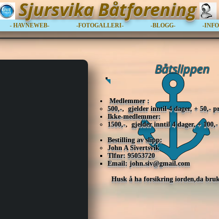
Sjursvika Båtforening
- HAVNEWEB-
-FOTOGALLERI-
-BLOGG-
-INF
Båtslippen
Medlemmer :
500,-
,
gjelder inntil 4 dager, + 50,-
Ikke-medlemmer:​
1500,-
,
gjelder inntil 4 dager, + 100
Bestilling av slipp:
John A Sivertsvik
Tlfnr: 95053720
Email:
john.siv@gmail.com
Husk å ha forsikring iorden,da bruk a