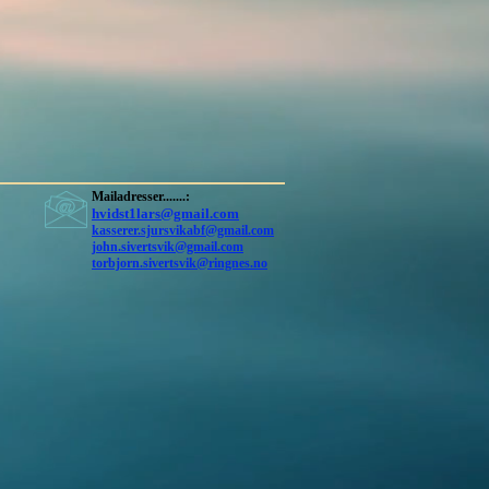
Mailadresser.......:
hvidst1lars@gmail.com
kasserer.sjursvikabf@gmail.com
john.sivertsvik@gmail.com
torbjorn.sivertsvik@ringnes.no