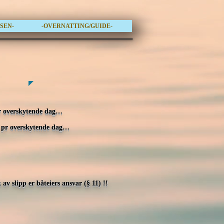
OSEN-
-OVERNATTING/GUIDE-
 pr overskytende dag…
,- pr overskytende dag…​
v slipp er båteiers ansvar (§ 11) !!