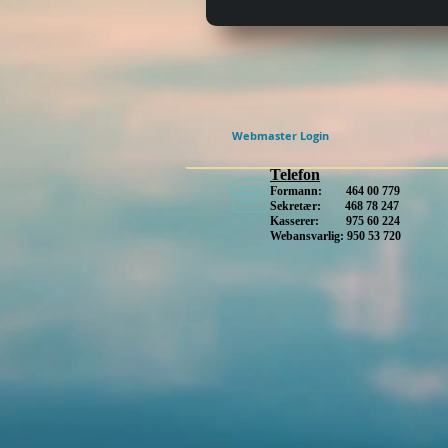
Webmaster Login
Telefon
Formann: 464 00 779
Sekretær: 468 78 247
Kasserer: 975 60 224
Webansvarlig: 950 53 720