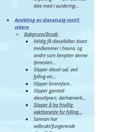
ikke med i vurdering...
Avvikling av dieselsalg inntil 
videre
Bakgrunn/årsak:
Veldig få dieselbåter blant 
medlemmer i havna, og 
andre som benytter denne 
tjenesten...
Slipper diesel-søl, ved 
fylling etc...
Slipper brannfare...
Slipper gjentatt 
dieseltyveri, dørhærverk...
Slipper å ha frivillig 
vakttjeneste for fylling...
Sannan har 
velbrukt/fungerende 