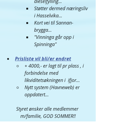
dieselfylling...
Støtter dermed næringsliv 
i Hasselvika...
Kort vei til Sannan-
brygga... 
"Vinninga går opp i 
Spinninga"
Prisliste vil bli/er endret
+ 4000,- er lagt til pr plass , i 
forbindelse med 
likviditetsøkningen i  ifjor...
Nytt system (Havneweb) er 
oppdatert...
Styret ønsker alle medlemmer 
m/familie, GOD SOMMER!!
Mvh