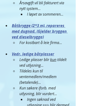
Årsavgift vil bli fakturert via 
nytt system...
I løpet av sommeren...
Båtbrygge (2*3 m), repareres 
med dugnad. (Gjelder bryggen 
ved dieselbrygga)
For kostbart å leie firma…
Vedr. ledige båtplasser
Ledige plasser blir 
kun
 tildelt 
ved utlysning...
Tildeles kun til 
ventemedlem/medlem 
(betalende)...
Kun søkere iforb. med 
utlysning, blir vurdert...
Ingen søknad ved 
utlysning ==> blir dermed 