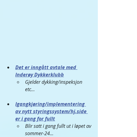
Det er inngått avtale med 
Inderøy Dykkerklubb
Gjelder dykking/inspeksjon 
etc... 
Igangkjøring/implementering 
av nytt styringssystem/hj.side 
er i gang for fullt
Blir satt i gang fullt ut i løpet av 
sommer-24...