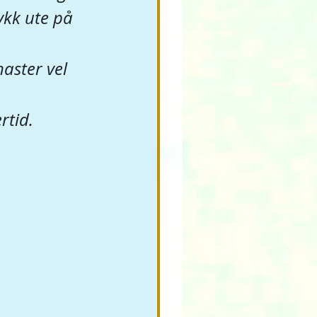
rykk ute på 
aster vel 
rtid.