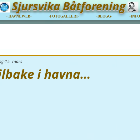
Sjursvika Båtforening
- HAVNEWEB-
-FOTOGALLERI-
-BLOGG-
-INF
ng
15. mars
lbake i havna...