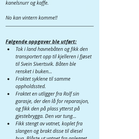
kanelsnurr og kaffe. 
No kan vintern komme!! 
Følgende oppgaver ble utført:
Tok i land havnebåten og fikk den 
transportert opp til kjelleren i fjøset 
til Svein Sivertsvik. Båten ble 
rensket i buken...
Fraktet syklene til samme 
oppholdssted.
Fraktet en utligger fra Rolf sin 
garasje, der den lå for reparasjon, 
og fikk den på plass ytterst på 
gjestebrygga. Den var tung…
Fikk stengt av vatnet, koplet fra 
slangen og brakt disse til diesel 
bua. Blåste ut vatnet fra anlegget 