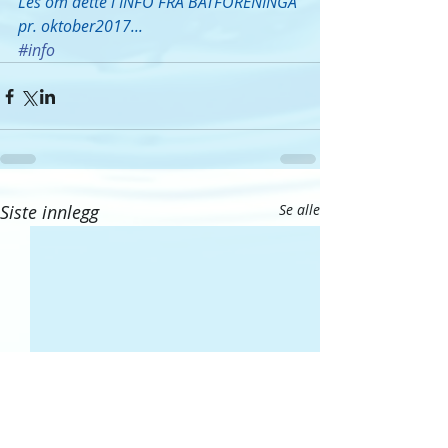
Les om dette i INFO FRA BÅTFORENINGA 
pr. oktober2017...
#info
Siste innlegg
Se alle